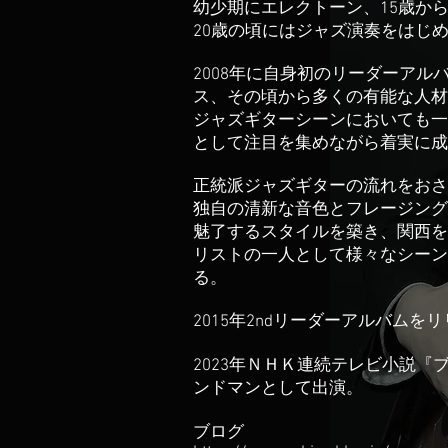
幼少期にエレクトーン、15歳か
20歳の頃にはジャズ演奏をはじ
2008年に自身初のリーダーアル
ス、その頃から多くの有能な人材
ジャズギターシーンにおいても一
として注目を集めながら着実に成
正統派ジャズギターの流れをおさ
独自の清新な音色とフレージング
魅了するスタイルを築き、関西を
リストの一人として様々なシーン
る。
2015年2ndリーダーアルバムを
2023年ＮＨＫ連続テレビ小説『
ンドマンとして出演。
ブログ