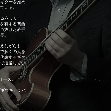
らギターを始め
めている。
バムをリリー
を有する関西
つ抜けた若手
長。
えながらも、
で多くの人を
代表するギタ
で活躍してい
リリース。
ブギウギ』でバ